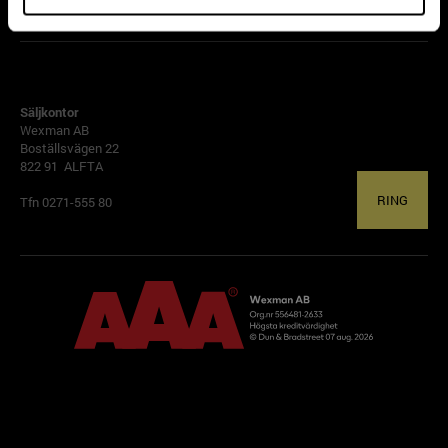
ALFTA
Säljkontor
Wexman AB
Boställsvägen 22
822 91 ALFTA
RING
Tfn 0271-555 80