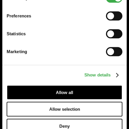
TIDAHOLM
Huvudkontor / Lager
Preferences
Wexman AB
Köttorp, Sandgärdet
522 92 TIDAHOLM
Statistics
Tfn 0502-188 90
Öppettider
Marketing
Måndag-Torsdag 07 - 17
(Lunch 12 -13)
RING
Fredag 08 - 16
Show details
GÖTEBORG
Allow all
Säljkontor
Wexman AB
Allow selection
Aminogatan 22
431 53 MÖLNDAL
RING
Tfn 031-87 42 40
Deny