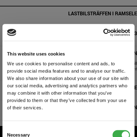
LASTBILSTRÄFFEN I RAMSELE
SWEDISH FORESTRY EXPO 2023
WEXMAN STÖDJER BARNCANCERFONDEN
This website uses cookies
Vi sponsrar Team Rynkeby som i sin tur samlat in nästan 35 miljoner till
We use cookies to personalise content and ads, to
Barncancerfonden!
provide social media features and to analyse our traffic.
We also share information about your use of our site with
our social media, advertising and analytics partners who
IMAGINE A WORLD IN PEACE
may combine it with other information that you’ve
provided to them or that they’ve collected from your use
VI STÖDJER TEAM RYNKEBY OCH BARNCANCERFONDEN
of their services.
Consent
Necessary
Selection