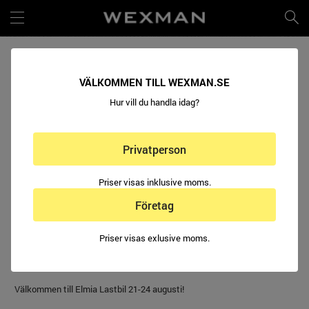
VÄLKOMMEN TILL WEXMAN.SE
Hur vill du handla idag?
Privatperson
WEXMAN PÅ ELMIA LASTBIL 2024
(2024-08-16)
Priser visas inklusive moms.
Under fyra dagar samlas en hel bransch i Jönköping. Passa på att
Företag
besöka vår monter på Elmia Lastbil. Där har du möjlighet att titta och
känna på våra kläder. Vår kunniga personal hjälper dig att hitta rätt
Priser visas exlusive moms.
arbetskläder för just dig.
Wexman finner du i monter U205:27.
Välkommen till Elmia Lastbil 21-24 augusti!