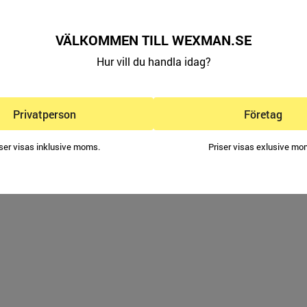
K
112 SEK
199 S
VÄLKOMMEN TILL WEXMAN.SE
INFO
KÖP
INFO
KÖP
Hur vill du handla idag?
Privatperson
Företag
INE ELLER VIA TELEFON - ALLTID SNABBA LEVERANSER
arbetskläder ska vara enkelt och vi på Wexman anpassar oss efter kundens önskemål
iser visas inklusive moms.
Priser visas exlusive mo
net runt oavsett klockslag eller dag. Har du frågor eller hellre vill prata med någon n
Hur du än beställer dina arbetskläder hos oss, så lovar vi alltid snabba leveranser.
ll Wexman Workwear!