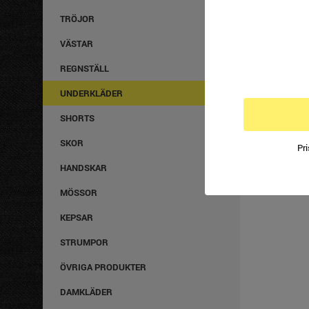
TRÖJOR
128 SE
VÄSTAR
KÖP
REGNSTÄLL
UNDERKLÄDER
BESTÄLL ONL
SHORTS
Att beställa 
SKOR
Pr
står öppen dyg
på det mesta. 
HANDSKAR
Välkommen ti
MÖSSOR
KEPSAR
STRUMPOR
ÖVRIGA PRODUKTER
DAMKLÄDER