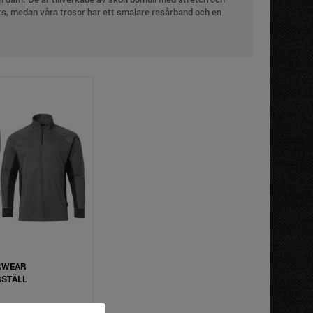
ats, medan våra trosor har ett smalare resårband och en
flerpack.
tomhusarbete. Plaggen är tillverkade av 100 % polyester -
 hela arbetsdagen. Dessutom är både tröjan och byxorna
de från att glida upp vid rörelser. Vårt underställ för
kontakta oss
. Du kanske vill ladda upp inför vintern eller få
RWEAR
STÄLL