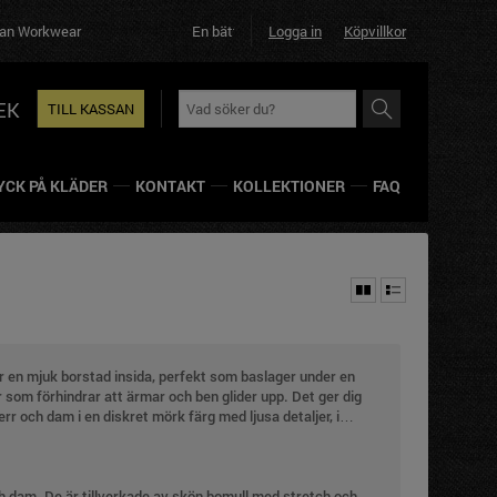
rkwear
En bättre affär helt enkelt!
Logga in
Köpvillkor
EK
TILL KASSAN
YCK PÅ KLÄDER
KONTAKT
KOLLEKTIONER
FAQ
ar en mjuk borstad insida, perfekt som baslager under en
som förhindrar att ärmar och ben glider upp. Det ger dig
rr och dam i en diskret mörk färg med ljusa detaljer, i
 dam. De är tillverkade av skön bomull med stretch och