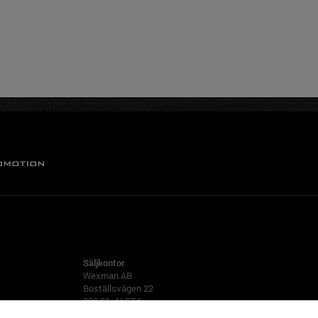
ALFTA
Säljkontor
Wexman AB
Boställsvägen 22
822 91 ALFTA