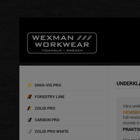
UNDERKL
HIGH-VIS PRO
FORESTRY LINE
Våra unde
ZOLID PRO
varselja
full röre
CARBON PRO
storlek S
PRAKTI
ZOLID PRO WHITE
Hos oss k