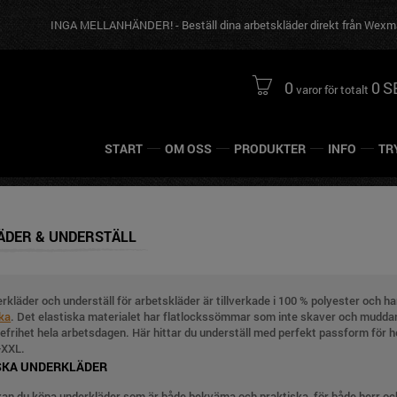
INGA MELLANHÄNDER! - Beställ dina arbetskläder direkt från Wexman Wo
0
0
S
varor för totalt
START
OM OSS
PRODUKTER
INFO
TR
ÄDER & UNDERSTÄLL
rkläder och underställ för arbetskläder är tillverkade i 100 % polyester och h
cka
. Det elastiska materialet har flatlockssömmar som inte skaver och muddar 
lsefrihet hela arbetsdagen. Här hittar du underställ med perfekt passform för he
-XXL.
SKA UNDERKLÄDER
an du köpa underkläder som är både bekväma och praktiska, för både herr och