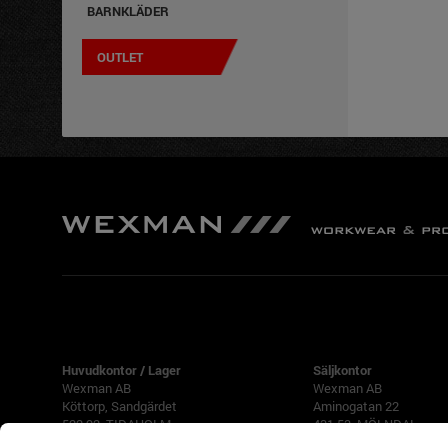
BARNKLÄDER
OUTLET
TIDAHOLM
GÖTEBORG
Huvudkontor / Lager
Säljkontor
Wexman AB
Wexman AB
Köttorp, Sandgärdet
Aminogatan 22
522 92 TIDAHOLM
431 53 MÖLNDAL