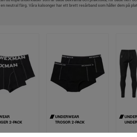
en neutral färg. Våra kalsonger har ett brett resårband som håller dem på pl
midja. Underkläderna har perfekt passform, finns i flera storlekar och säljs i 
T UNDERSTÄLL
a och prisvärda underställ med tröja och byxa är perfekt för kalla dagar av u
iskt material med skön borstad insida som gör att du kan röra dig fritt under
 flatlockssömmar som inte skaver. Med muddar i både ärm- och benslut hindras 
der kommer i en mörk färg med ljusa detaljer och finns i storlekarna S-XXL.
OSS OM UNDERSTÄLL FÖR ARBETSKLÄDER
gra frågor om att köpa underkläder eller underställ är du alltid välkommen att
g kring våra övriga produkter. Välkommen med din förfrågan!
WEAR
UNDERWEAR
UNDE
GER 2-PACK
TROSOR 2-PACK
UNDER