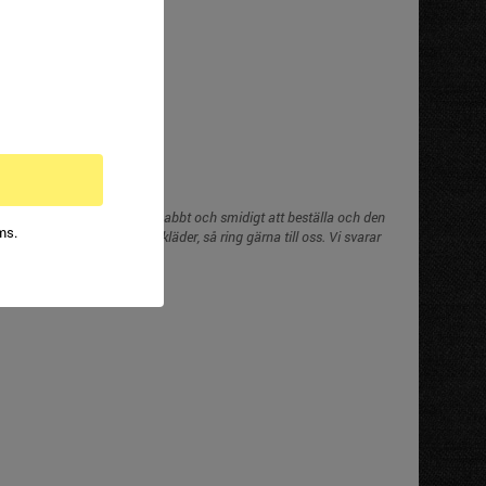
EK
INFO
. I vår webbshop går det snabbt och smidigt att beställa och den
ms.
är du beställer dina arbetskläder, så ring gärna till oss. Vi svarar