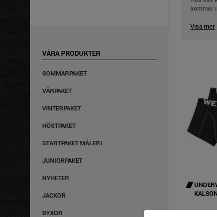
kommer i 
medelhög 
Visa mer
BEKVÄM
Vårt varm
VÅRA PRODUKTER
ett elast
sydda med
SOMMARPAKET
arbetsklä
FRÅGA 
VÅRPAKET
Har du nå
VINTERPAKET
väglednin
HÖSTPAKET
STARTPAKET MÅLERI
JUNIORPAKET
NYHETER
UNDER
KALSON
JACKOR
BYXOR