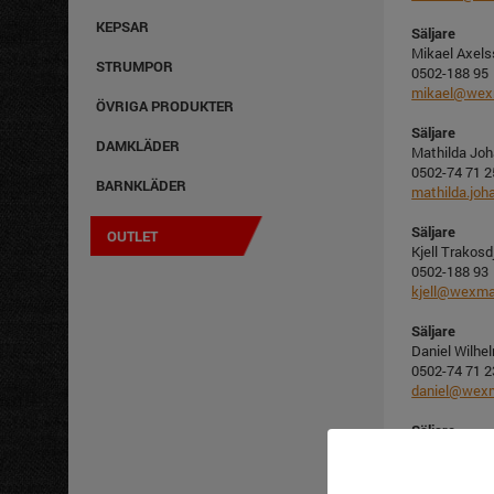
KEPSAR
Säljare
Mikael Axel
STRUMPOR
0502-188 95
mikael@wex
ÖVRIGA PRODUKTER
Säljare
DAMKLÄDER
Mathilda Jo
0502-74 71 2
BARNKLÄDER
mathilda.jo
Säljare
OUTLET
Kjell Trakos
0502-188 93
kjell@wexma
Säljare
Daniel Wilhe
0502-74 71 2
daniel@wex
Säljare
Annette Sve
0271-555 80
annette.s@