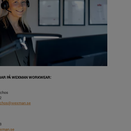
BBAR PÅ WEXMAN WORKWEAR:
chos
2
schos@wexman.se
8
xman.se