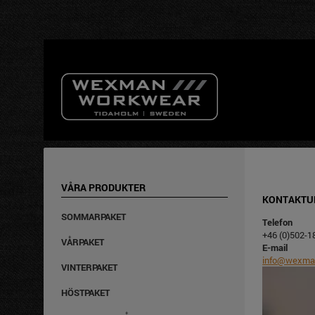
INGA 
VÅRA PRODUKTER
KONTAKTU
SOMMARPAKET
Telefon
+46 (0)502-1
VÅRPAKET
E-mail
info@wexma
VINTERPAKET
HÖSTPAKET