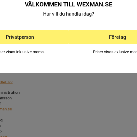
VÄLKOMMEN TILL WEXMAN.SE
Hur vill du handla idag?
é
man.se
Privatperson
Företag
uktansvarig
7
iser visas inklusive moms.
Priser visas exlusive mo
an.se
inistration
lad Pettersson
man.se
inistration
ansson
4
an.se
ig
n
6
n.se