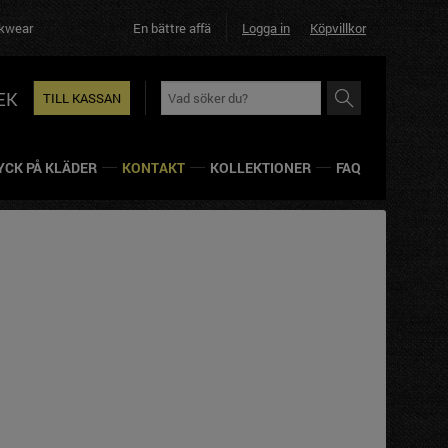
En bättre affär helt enkelt!
Logga in
Köpvillkor
EK
TILL KASSAN
YCK PÅ KLÄDER
KONTAKT
KOLLEKTIONER
FAQ