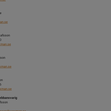
e
an.se
tafsson
0
xman.se
sson
xman.se
on
6
xman.se
ebbansvarig
afsson