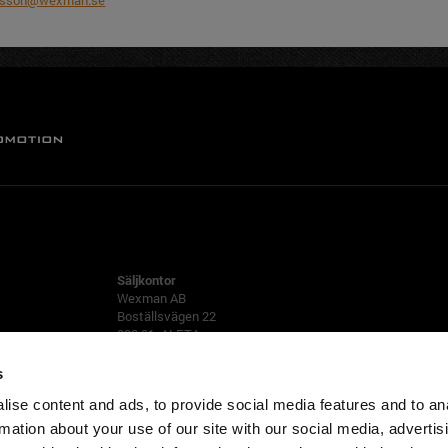
afsson@wexman.se
ALFTA
Säljkontor
Wexman AB
Boställsvägen 22
822 91 ALFTA
Tfn 0271-555 80
s
ise content and ads, to provide social media features and to an
rmation about your use of our site with our social media, advertis