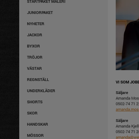
STARTPAKET MÅLERI
JUNIORPAKET
NYHETER
JACKOR
BYXOR
TRÖJOR
VÄSTAR
REGNSTÄLL
VI SOM JO
UNDERKLÄDER
Säljare
Amanda Mos
SHORTS
0502-74 71 2
amanda.mo
SKOR
Säljare
HANDSKAR
Amanda Kjell
0502-74 71 2
MÖSSOR
amanda@we