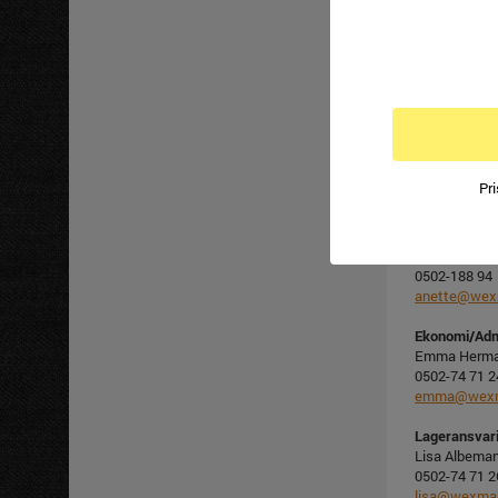
Säljare
Niclas Dahn
0502-188 99
niclas@wex
Säljare/Prod
Albin Rosko
0502-74 71 2
Pr
albin@wexm
Ekonomi/Adm
Anette Lindb
0502-188 94
anette@wex
Ekonomi/Adm
Emma Herm
0502-74 71 2
emma@wexm
Lageransvar
Lisa Albema
0502-74 71 2
lisa@wexma