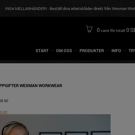
MELLANHÄNDER! - Beställ dina arbetskläder direkt från Wexman Workwear
0
0
S
varor för totalt
START
OM OSS
PRODUKTER
INFO
TR
PPGIFTER WEXMAN WORKWEAR
88 90
n.se