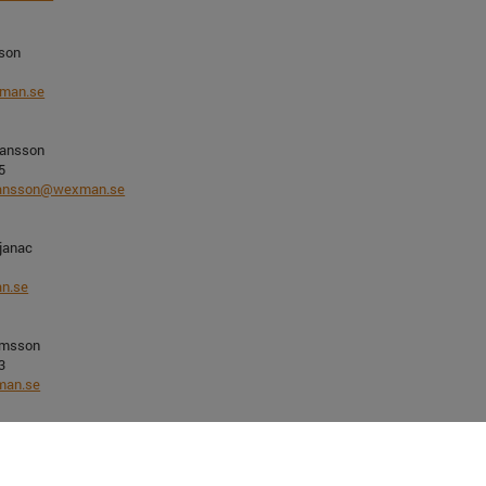
sson
man.se
hansson
5
hansson@wexman.se
djanac
n.se
lmsson
3
man.se
dberg
wexman.se