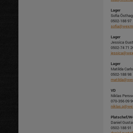
Lager
Sofia Östhag
0502-188 97
sofia@wexm
Lager
Jessica Gus
0502-74 71 2
jessica@we
Lager
Matilda Carl
0502-188 98
matilda@we
VD
Niklas Perss
070-356 09 9
niklas.p@we
Platschef/W
Daniel Gust
0502-188 91