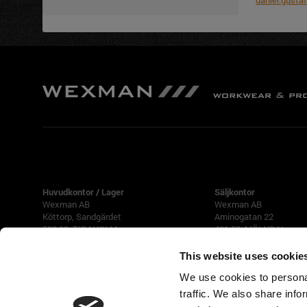
daniel.gust
TIDAHOLM
GÖTEBORG
Huvudkontor / Lager
Säljkontor
Wexman AB
Wexman AB
Köttorp, Sandgärdet
Aminogatan 22
522 92 TIDAHOLM
431 53 MÖLNDAL
Tfn 0502-188 90
Tfn 031-87 42 40
This website uses cookie
We use cookies to personal
Öppettider
Måndag-Torsdag 07 - 17
traffic. We also share info
(Lunch 12 -13)