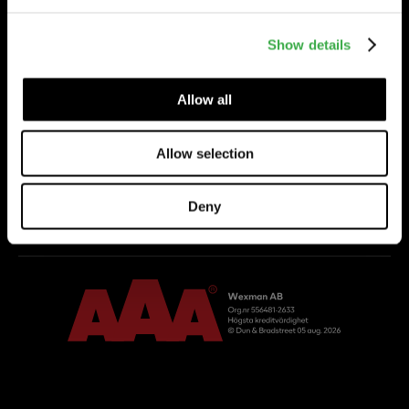
RING
Tfn 031-87 42 40
Show details
ALFTA
Allow all
Säljkontor
Wexman AB
Allow selection
Boställsvägen 22
822 91 ALFTA
RING
Deny
Tfn 0271-555 80