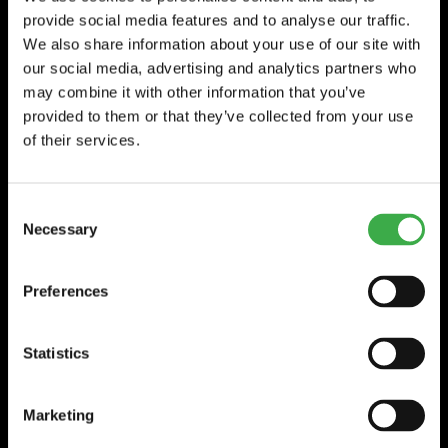
provide social media features and to analyse our traffic.
TIDAHOLM
We also share information about your use of our site with
Huvudkontor / Lager
our social media, advertising and analytics partners who
Wexman AB
may combine it with other information that you’ve
Köttorp, Sandgärdet
provided to them or that they’ve collected from your use
522 92 TIDAHOLM
of their services.
Tfn 0502-188 90
Öppettider
Consent
Måndag-Torsdag 07 - 17
Necessary
(Lunch 12 -13)
Selection
RING
Fredag 08 - 16
Preferences
GÖTEBORG
Statistics
Säljkontor
Wexman AB
Aminogatan 22
Marketing
431 53 MÖLNDAL