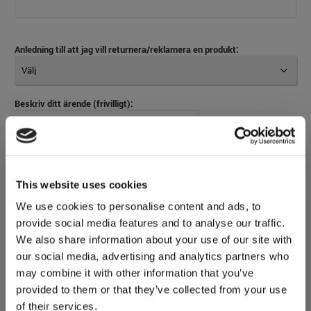
Anledning till att jag vill returnera/reklamera en produkt:
Beskriv ditt ärende (frivilligt):
This website uses cookies
We use cookies to personalise content and ads, to
Returfraktsedel?
(Klickar du
JA
på returfraktsedel, så mailar vi en
retursedel till din angivna mail-adress inom 2 arbetsdagar. En
provide social media features and to analyse our traffic.
returfraktsedel kostar 100kr, inkl moms)
We also share information about your use of our site with
JA
our social media, advertising and analytics partners who
may combine it with other information that you’ve
provided to them or that they’ve collected from your use
of their services.