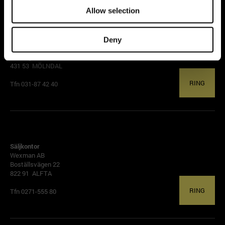
Allow selection
GÖTEBORG
Säljkontor
Deny
Wexman AB
Aminogatan 22
431 53 MÖLNDAL
RING
Tfn 031-87 42 40
ALFTA
Säljkontor
Wexman AB
Boställsvägen 22
822 91 ALFTA
RING
Tfn 0271-555 80