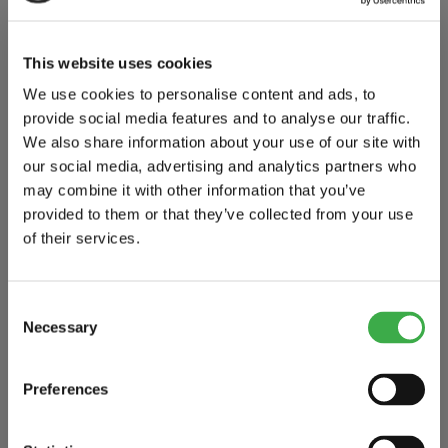
Beaniemössa - Cotton Stretch Beanie
En tunnare mössa med två-lagers slätt trikåmaterial. En rak
This website uses cookies
modell som passar perfekt att trycka sin egen logga på.
We use cookies to personalise content and ads, to
provide social media features and to analyse our traffic.
MATERIAL:
We also share information about your use of our site with
our social media, advertising and analytics partners who
97% Bomull och 3% Elastan
may combine it with other information that you’ve
provided to them or that they’ve collected from your use
STORLEKAR:
of their services.
One size
Consent
Necessary
Selection
FÄRG:
Preferences
Grå, Svart