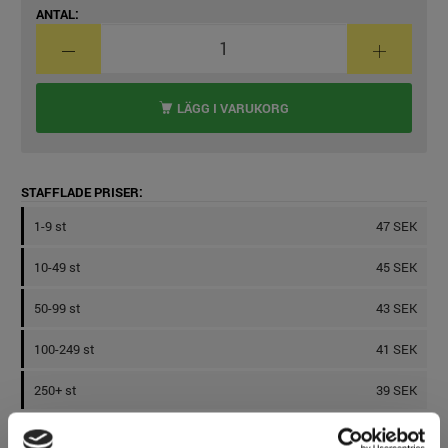
ANTAL:
LÄGG I VARUKORG
STAFFLADE PRISER:
1-9 st
47 SEK
10-49 st
45 SEK
50-99 st
43 SEK
100-249 st
41 SEK
250+ st
39 SEK