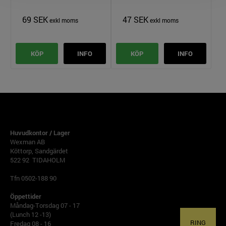
69 SEK
47 SEK
KÖP
INFO
KÖP
INFO
TIDAHOLM
Huvudkontor / Lager
Wexman AB
Köttorp, Sandgärdet
522 92 TIDAHOLM
Tfn 0502-188 90
Öppettider
Måndag-Torsdag 07 - 17
(Lunch 12 -13)
RING
Fredag 08 - 16