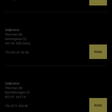
GÖTEBORG
Säljkontor
Wexman AB
Aminogatan 22
431 53 MÖLNDAL
RING
Tfn 031-87 42 40
ALFTA
Säljkontor
Wexman AB
Boställsvägen 22
822 91 ALFTA
RING
Tfn 0271-555 80