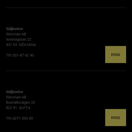
GÖTEBORG
Säljkontor
Wexman AB
Aminogatan 22
431 53 MÖLNDAL
RING
Tfn 031-87 42 40
ALFTA
Säljkontor
Wexman AB
Boställsvägen 22
822 91 ALFTA
RING
Tfn 0271-555 80