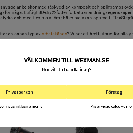
 snygga ankelskor med tåskydd av komposit och spiktrampskydd a
gsförmåga. Luftigt 3D-dry®-foder förbättrar andningsegenskaperna 
itstyrka och med flexibla skåror böjer sig skon optimalt. FlexSt
efter en annan typ av
arbetskänga
? Vi har ett brett utbud för alla 
AR:
VÄLKOMMEN TILL WEXMAN.SE
Hur vill du handla idag?
Privatperson
Företag
DUKTER: SIEVI
iser visas inklusive moms.
Priser visas exlusive mo