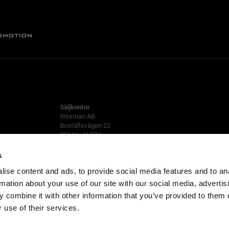
ALFTA
Säljkontor
Wexman AB
Boställsvägen 22
822 91 ALFTA
Tfn 0271-555 80
s
ise content and ads, to provide social media features and to an
rmation about your use of our site with our social media, advertis
 combine it with other information that you’ve provided to them o
 use of their services.