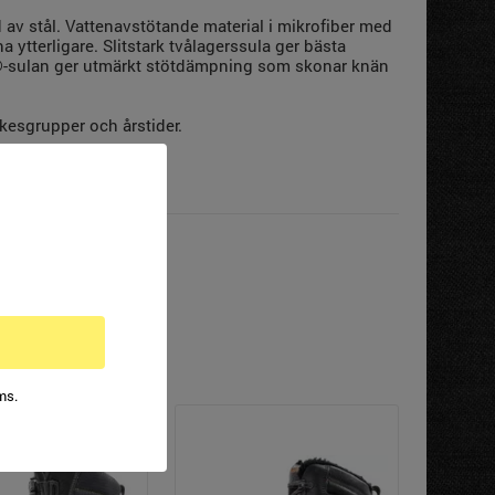
v stål. Vattenavstötande material i mikrofiber med
ytterligare. Slitstark tvålagerssula ger bästa
ep®-sulan ger utmärkt stötdämpning som skonar knän
yrkesgrupper och årstider.
ms.