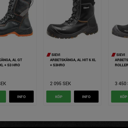
SIEVI
SIEVI
ÄNGA, AL GT
ARBETSKÄNGA, AL HIT 6 XL
ARBETS
XL + S3 HRO
+ S3HRO
ROLLER
SEK
2 095 SEK
3 450
INFO
KÖP
INFO
KÖP