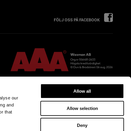
FÖLJ OSS PÅ FACEBOOK
Allow all
alyse our
ing and
Allow selection
r that
Deny