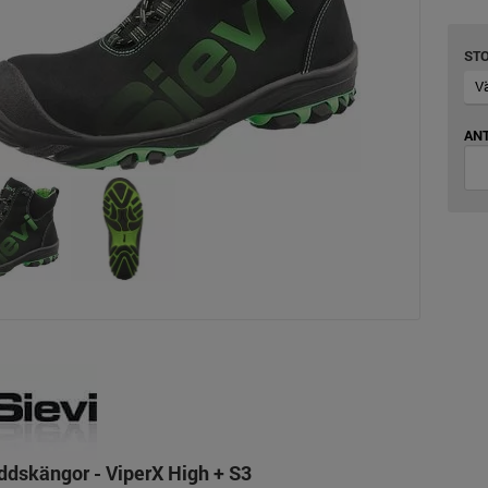
ST
ANT
ddskängor - ViperX High + S3