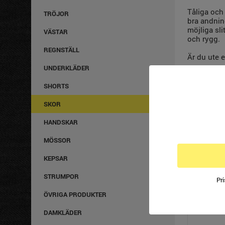
Tåliga och
TRÖJOR
bra andnin
möjliga sl
VÄSTAR
och rygg.
REGNSTÄLL
Är du ute 
UNDERKLÄDER
STORLEK
SHORTS
SKOR
35-47
HANDSKAR
MÖSSOR
KEPSAR
FLER PRO
STRUMPOR
Pr
ÖVRIGA PRODUKTER
DAMKLÄDER