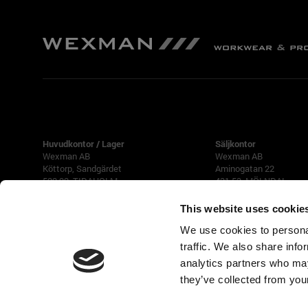
TIDAHOLM
GÖTEBORG
Huvudkontor / Lager
Säljkontor
Wexman AB
Wexman AB
Köttorp, Sandgärdet
Aminogatan 22
522 92 TIDAHOLM
431 53 MÖLNDAL
Tfn 0502-188 90
Tfn 031-87 42 40
This website uses cookie
We use cookies to personal
Öppettider
Måndag-Torsdag 07 - 17
traffic. We also share info
(Lunch 12 -13)
analytics partners who may
Fredag 08 - 16
they’ve collected from your