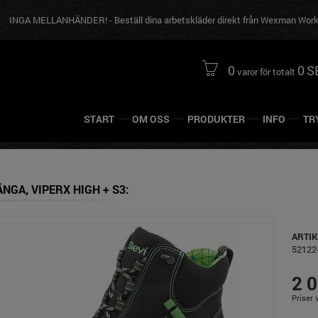
MELLANHÄNDER! - Beställ dina arbetskläder direkt från Wexman Workwear
0
0
S
varor för totalt
START
OM OSS
PRODUKTER
INFO
TR
NGA, VIPERX HIGH + S3
ARTI
52122
2 
Priser