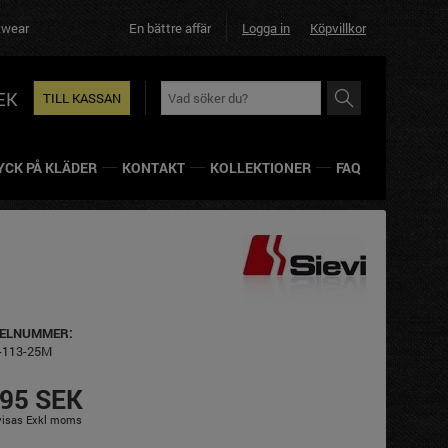
En bättre affär helt enkelt!
Logga in
Köpvillkor
EK
TILL KASSAN
YCK PÅ KLÄDER
KONTAKT
KOLLEKTIONER
FAQ
KELNUMMER:
-113-25M
095 SEK
 visas Exkl moms