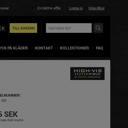
En bättre affär helt enkelt!
Logga in
Köpvillkor
EK
TILL KASSAN
YCK PÅ KLÄDER
KONTAKT
KOLLEKTIONER
FAQ
KELNUMMER:
1-SO
6 SEK
 visas Exkl moms