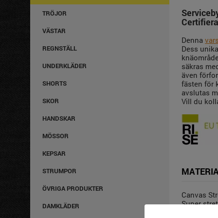
Serviceby
TRÖJOR
Certifier
VÄSTAR
Denna
var
REGNSTÄLL
Dess unika
knäområdet
UNDERKLÄDER
säkras med
även förfo
SHORTS
fästen för 
avslutas m
SKOR
Vill du ko
HANDSKAR
MÖSSOR
KEPSAR
MATERIA
STRUMPOR
ÖVRIGA PRODUKTER
Canvas Str
Super stre
DAMKLÄDER
Twill. 65%