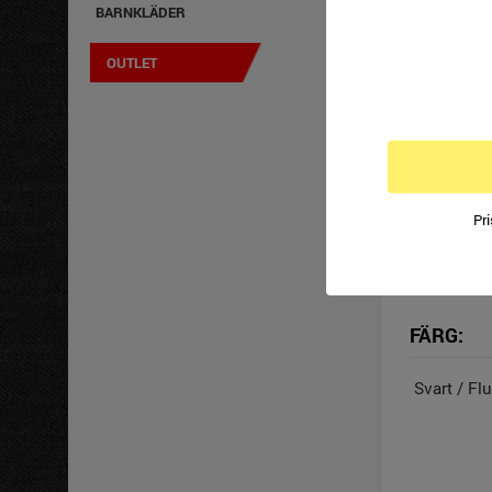
Knäfickor 
BARNKLÄDER
OUTLET
STORLEK
C44-C60, C
Pr
FÄRG:
Svart / Fl