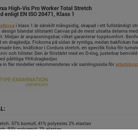
xa High-Vis Pro Worker Total Stretch
ad enligt EN ISO 20471, Klass 1
selbyxa
i klass 1 är särskilt mångsidig, skapad i ett fullständigt s
 design blandar slitstarkt Canvas på de mest utsatta delarna med
. Midjan är anpassningsbar, vilket garanterar toppkomfort. Benfick
 en dragkedja. Fickorna på sidan är rymliga, medan bakfickan ha
rmade ben, knäfickor i Cordura stretch, en specifik ficka för tum
kniv och hölster. Den är förstärkt med en D-ring, justerbar benvidd 
ed pålitliga YKK-dragkedjor.
lla in fler modeller rekommenderas vår samlingssida för
arbetsbyx
L:
etch. 57% bomull, 41% polyester, 2% elastan
tch. 93% polyamid, 7% elastan
 polyester, 35% bomull