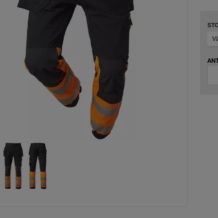
ST
ANT