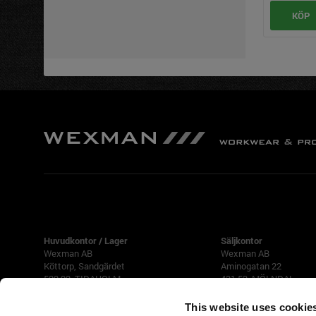
KÖP
TIDAHOLM
GÖTEBORG
Huvudkontor / Lager
Säljkontor
Wexman AB
Wexman AB
Köttorp, Sandgärdet
Aminogatan 22
522 92 TIDAHOLM
431 53 MÖLNDAL
Tfn 0502-188 90
Tfn 031-87 42 40
This website uses cookie