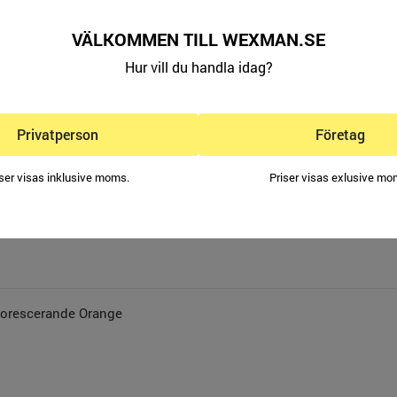
& förstärkningar av 100% Cordura
VÄLKOMMEN TILL WEXMAN.SE
AR:
Hur vill du handla idag?
148-C156, D92-D120
Privatperson
Företag
iser visas inklusive moms.
Priser visas exlusive mo
uorescerande Orange