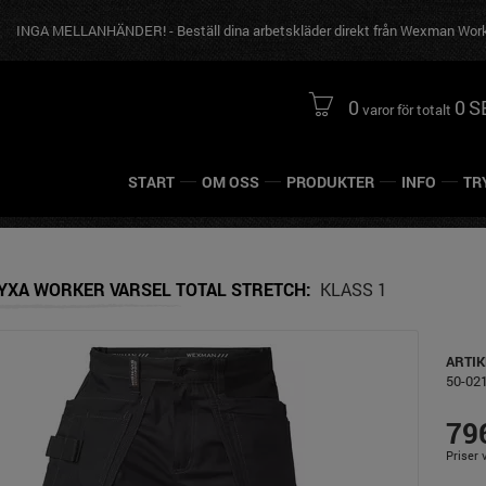
 MELLANHÄNDER! - Beställ dina arbetskläder direkt från Wexman Workwear
0
0
S
varor för totalt
START
OM OSS
PRODUKTER
INFO
TR
YXA WORKER VARSEL TOTAL STRETCH
KLASS 1
ARTI
50-02
79
Priser