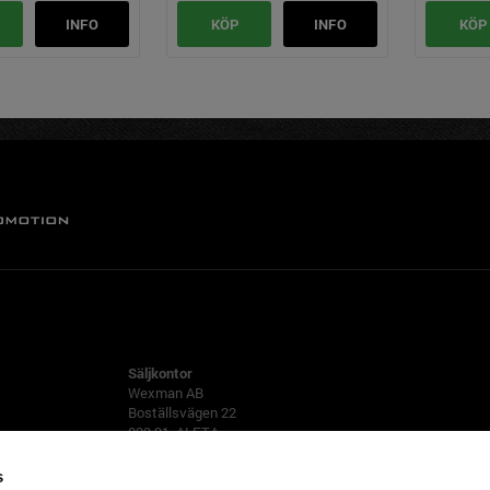
INFO
KÖP
INFO
KÖP
ALFTA
Säljkontor
Wexman AB
Boställsvägen 22
822 91 ALFTA
Tfn 0271-555 80
s