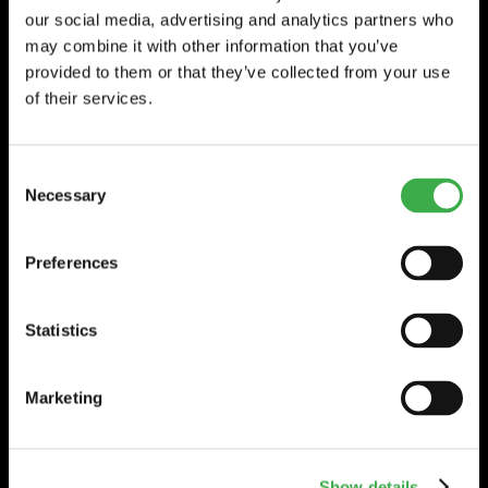
Köttorp, Sandgärdet
our social media, advertising and analytics partners who
522 92 TIDAHOLM
may combine it with other information that you’ve
Tfn 0502-188 90
provided to them or that they’ve collected from your use
of their services.
Öppettider
Måndag-Torsdag 07 - 17
(Lunch 12 -13)
RING
Fredag 08 - 16
Consent
Necessary
Selection
GÖTEBORG
Preferences
Säljkontor
Wexman AB
Statistics
Aminogatan 22
431 53 MÖLNDAL
RING
Tfn 031-87 42 40
Marketing
Show details