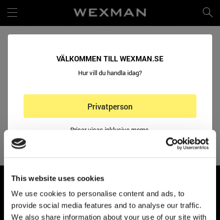
DET STÅR ATT PRODUKTEN ÄR SLUTSÅLD. KOMMER
VÄLKOMMEN TILL WEXMAN.SE
DEN IN I LAGER IGEN?
Hur vill du handla idag?
När en produkt är slutsåld innebär det att den inte kommer in i lager
igen. Ofta har vi en ny produkt som ersatt den gamla modellen. Hör av
dig till oss så hjälper vi dig att hitta rätt produkt.
Privatperson
info@wexman.se
0502-188 90
Priser visas inklusive moms.
Tillbaka⤣
Företag
Priser visas exlusive moms.
This website uses cookies
TIDAHOLM
We use cookies to personalise content and ads, to
Huvudkontor / Lager
provide social media features and to analyse our traffic.
Wexman AB
We also share information about your use of our site with