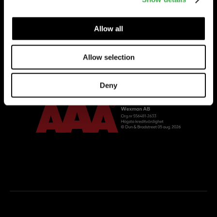
ALFTA
Säljkontor
Wexman AB
Allow all
Boställsvägen 22
822 91 ALFTA
Allow selection
RING
Tfn 0271-555 80
Deny