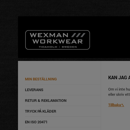
KAN JAG 
MIN BESTÄLLNING
Om vi inte hu
LEVERANS
eller skriv ett
RETUR & REKLAMATION
Tillbaka⤣
TRYCK PÅ KLÄDER
EN ISO 20471