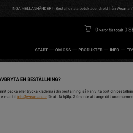
INGA MELLANHÄNDER! - Beställ dina arbetskläder direkt från Wexman Workw
0
0
S
varor för totalt
START
OM OSS
PRODUKTER
INFO
TR
AVBRYTA EN BESTÄLLNING?
nnit packa eller trycka kläderna i din beställning, så kan vi ta bort din bestäl
 e-mail till
info@wexman.se
för att få hjälp. Glöm inte att ange ditt ordernumme