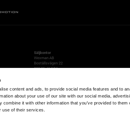
ALFTA
Säljkontor
Wexman AB
Boställsvägen 22
822 91 ALFTA
Tfn 0271-555 80
s
ise content and ads, to provide social media features and to an
rmation about your use of our site with our social media, advertis
 combine it with other information that you’ve provided to them o
 use of their services.