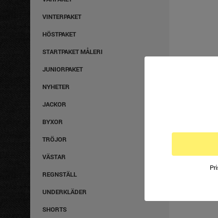
VINTERPAKET
HÖSTPAKET
STARTPAKET MÅLERI
JUNIORPAKET
NYHETER
JACKOR
BYXOR
TRÖJOR
VÄSTAR
Pr
REGNSTÄLL
UNDERKLÄDER
SHORTS