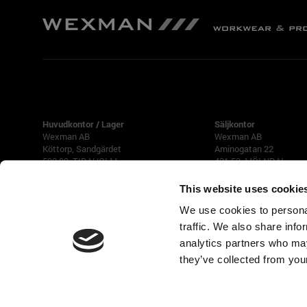
TIDAHOLM
GÖTEBORG
Huvudkontor / Lager
Säljkontor
Wexman AB
Wexman AB
Köttorp, Sandgärdet
Aminogatan 22
522 92 TIDAHOLM
431 53 MÖLNDAL
Tfn 0502-188 90
Tfn 031-87 42 40
This website uses cookie
We use cookies to personal
Öppettider
Måndag-Torsdag 07 - 17
traffic. We also share info
(Lunch 12 -13)
analytics partners who may
Fredag 08 - 16
they’ve collected from your