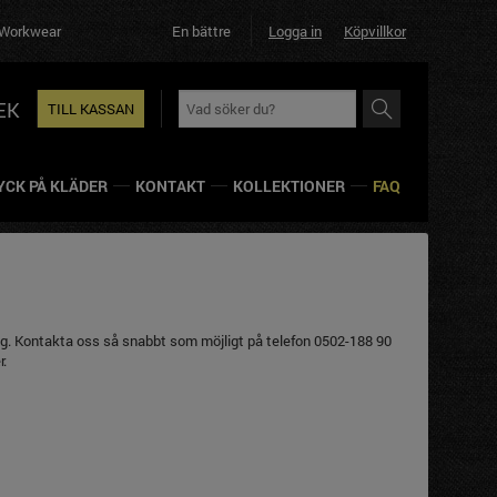
ear
En bättre affär helt enkelt!
Logga in
Köpvillkor
EK
TILL KASSAN
YCK PÅ KLÄDER
KONTAKT
KOLLEKTIONER
FAQ
lning. Kontakta oss så snabbt som möjligt på telefon 0502-188 90
r.