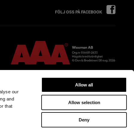
FÖLJ OSS PÅ FACEBOOK
Allow all
alyse our
ing and
Allow selection
r that
Deny