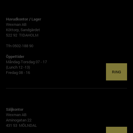
TIDAHOLM
Huvudkontor / Lager
Wexman AB
Köttorp, Sandgärdet
522 92 TIDAHOLM
Tfn 0502-188 90
Öppettider
Måndag-Torsdag 07 - 17
(Lunch 12 -13)
RING
Fredag 08 - 16
GÖTEBORG
Säljkontor
Wexman AB
Aminogatan 22
431 53 MÖLNDAL