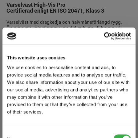
Varselväst High-Vis Pro
Certifierad enligt EN ISO 20471, Klass 3
Varselväst med dragkedja och halvmåneförlängd rygg.
Öppningar i sidosömmen gör det enklare att komma åt
dina övriga fickor.
This website uses cookies
We use cookies to personalise content and ads, to
provide social media features and to analyse our traffic.
MATERIAL:
We also share information about your use of our site with
our social media, advertising and analytics partners who
100% Polyester, 125 gr
may combine it with other information that you’ve
provided to them or that they’ve collected from your use
STORLEKAR:
of their services.
S/M, L/XL, XXL/3XL (Dubbelstorlekar)
Consent