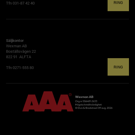
RING
Tfn 031-87 42 40
ALFTA
Säljkontor
Wexman AB
Boställsvägen 22
822 91 ALFTA
RING
Tfn 0271-555 80