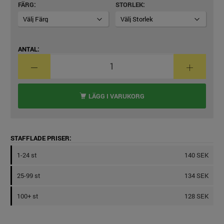
FÄRG
STORLEK
ANTAL:
LÄGG I VARUKORG
STAFFLADE PRISER:
1-24 st
140 SEK
25-99 st
134 SEK
100+ st
128 SEK