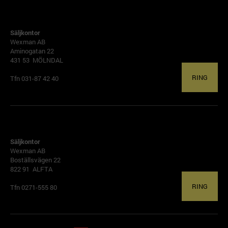
GÖTEBORG
Säljkontor
Wexman AB
Aminogatan 22
431 53 MÖLNDAL
RING
Tfn 031-87 42 40
ALFTA
Säljkontor
Wexman AB
Boställsvägen 22
822 91 ALFTA
RING
Tfn 0271-555 80