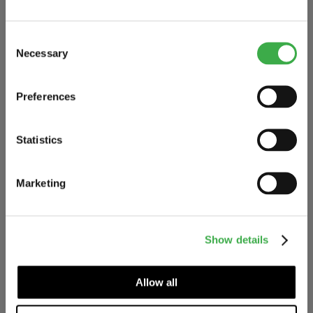
NYHET
Consent
Necessary
Selection
Preferences
Statistics
Marketing
MIX & MATCH
MIX & MATCH
ARBETSOVERALL
COTTON CREWNECK
SWEATSHIRT
Show details
1 796 SEK
196 SEK
Allow all