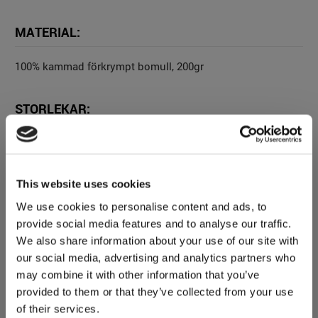
MATERIAL:
100% kammad förkrympt bomull, 200gr
STORLEKAR:
S-3XL
FÄRG:
This website uses cookies
We use cookies to personalise content and ads, to
Svart / Mörk Gråmelerad
provide social media features and to analyse our traffic.
We also share information about your use of our site with
our social media, advertising and analytics partners who
may combine it with other information that you’ve
FLER PRODUKTER: MIX &
provided to them or that they’ve collected from your use
of their services.
MATCH