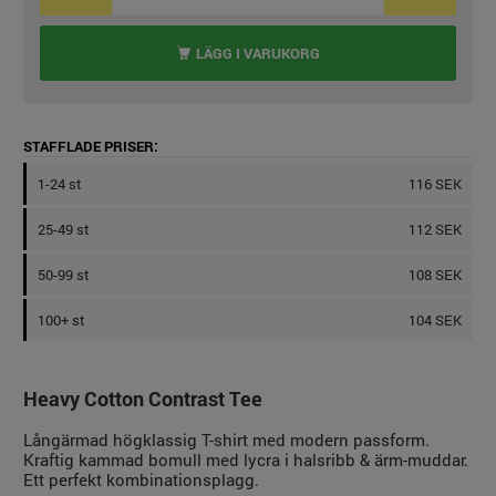
LÄGG I VARUKORG
STAFFLADE PRISER:
1-24 st
116 SEK
25-49 st
112 SEK
50-99 st
108 SEK
100+ st
104 SEK
Heavy Cotton Contrast Tee
Långärmad högklassig T-shirt med modern passform.
Kraftig kammad bomull med lycra i halsribb & ärm-muddar.
Ett perfekt kombinationsplagg.