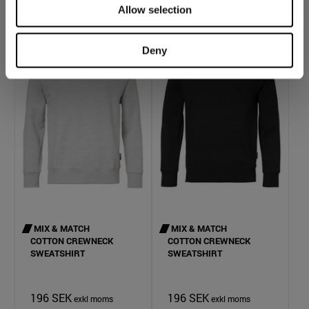
KÖP
INFO
KÖP
INFO
Allow selection
Deny
MIX & MATCH
MIX & MATCH
COTTON CREWNECK
COTTON CREWNECK
SWEATSHIRT
SWEATSHIRT
196 SEK
196 SEK