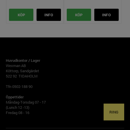
KÖP
INFO
KÖP
INFO
TIDAHOLM
Huvudkontor / Lager
Wexman AB
Köttorp, Sandgärdet
522 92 TIDAHOLM
Tfn 0502-188 90
Öppettider
Måndag-Torsdag 07 - 17
(Lunch 12 -13)
RING
Fredag 08 - 16