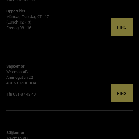
Öppettider
Måndag-Torsdag 07 - 17
(Lunch 12 -13)
RING
Fredag 08 - 16
GÖTEBORG
Säljkontor
Wexman AB
Aminogatan 22
431 53 MÖLNDAL
RING
Tfn 031-87 42 40
ALFTA
Säljkontor
Wexman AB