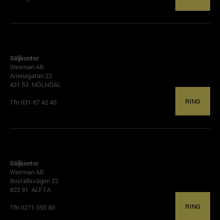
GÖTEBORG
Säljkontor
Wexman AB
Aminogatan 22
431 53 MÖLNDAL
RING
Tfn 031-87 42 40
ALFTA
Säljkontor
Wexman AB
Boställsvägen 22
822 91 ALFTA
RING
Tfn 0271-555 80