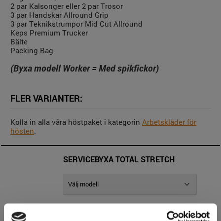
2 par Kalsonger eller 2 par Trosor
3 par Handskar Allround Grip
3 par Teknikstrumpor Mid Cut Allround
Keps Premium Trucker
Bälte
Packing Bag
(Byxa modell Worker = Med spikfickor)
FLER VARIANTER:
Kolla in alla våra höstpaket i kategorin
Arbetskläder för
hösten
.
SERVICEBYXA TOTAL STRETCH
TACTICAL SOFTSHELL