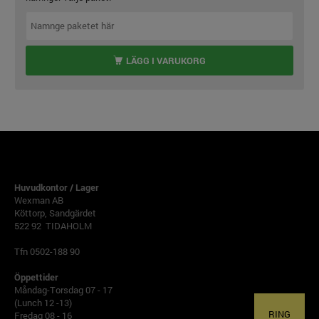
LÄGG I VARUKORG
TIDAHOLM
Huvudkontor / Lager
Wexman AB
Köttorp, Sandgärdet
522 92 TIDAHOLM
Tfn 0502-188 90
Öppettider
Måndag-Torsdag 07 - 17
(Lunch 12 -13)
RING
Fredag 08 - 16