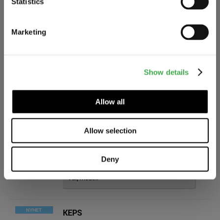
Statistics
2 PAR KALSONGER / 2 PAR TROSOR
Marketing
Show details
3 PAR HANDSKAR
Allow all
8 är tillfälligt slut.
Allow selection
STRUMPOR
Deny
NYHET
KEPS