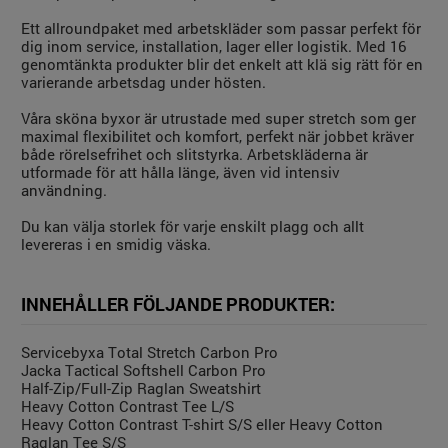
Ett allroundpaket med arbetskläder som passar perfekt för
dig inom service, installation, lager eller logistik. Med 16
genomtänkta produkter blir det enkelt att klä sig rätt för en
varierande arbetsdag under hösten.
Våra sköna byxor är utrustade med super stretch som ger
maximal flexibilitet och komfort, perfekt när jobbet kräver
både rörelsefrihet och slitstyrka. Arbetskläderna är
utformade för att hålla länge, även vid intensiv
användning.
Du kan välja storlek för varje enskilt plagg och allt
levereras i en smidig väska.
INNEHÅLLER FÖLJANDE PRODUKTER:
Servicebyxa Total Stretch Carbon Pro
Jacka Tactical Softshell Carbon Pro
Half-Zip/Full-Zip Raglan Sweatshirt
Heavy Cotton Contrast Tee L/S
Heavy Cotton Contrast T-shirt S/S eller Heavy Cotton
Raglan Tee S/S